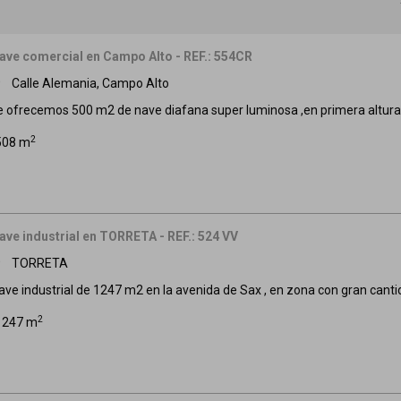
ave comercial en Campo Alto - REF.: 554CR
Calle Alemania, Campo Alto
m
e ofrecemos 500 m2 de nave diafana super luminosa ,en primera altura
2
508 m
ave industrial en TORRETA - REF.: 524 VV
TORRETA
m
ave industrial de 1247 m2 en la avenida de Sax , en zona con gran cantida
2
1247 m