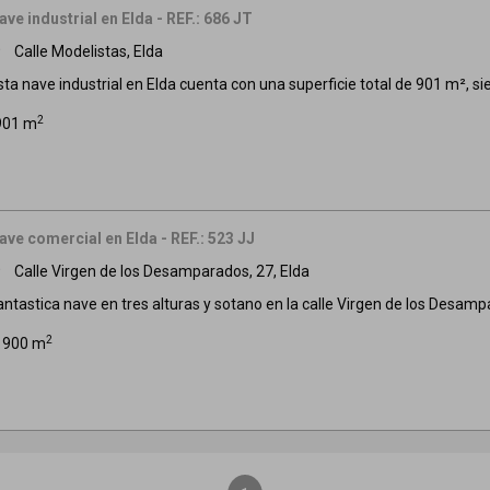
ave industrial en Elda - REF.: 686 JT
Calle Modelistas, Elda
m
sta nave industrial en Elda cuenta con una superficie total de 901 m², sien
2
901 m
ave comercial en Elda - REF.: 523 JJ
Calle Virgen de los Desamparados, 27, Elda
m
antastica nave en tres alturas y sotano en la calle Virgen de los Desamp
2
1900 m