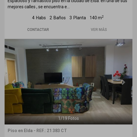
Espacioso y fantastico piso en la ciudad de Elda. en una de sus
mejores calles , se encuentra e...
2
4
Habs
2
Baños
3
Planta
140 m
CONTACTAR
VER MÁS
Previous
Next
1
/
19
Fotos
Piso en Elda - REF.: 21 383 CT