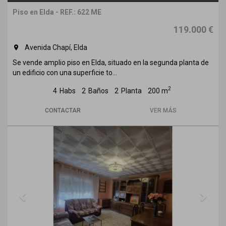
Piso en Elda - REF.: 622 ME
119.000 €
Avenida Chapí, Elda
room
Se vende amplio piso en Elda, situado en la segunda planta de
un edificio con una superficie to...
2
4
Habs
2
Baños
2
Planta
200 m
CONTACTAR
VER MÁS
Previous
Next