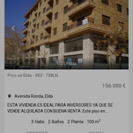
1
/
21
Fotos
Piso en Elda - REF.: 738LN
156.000 €
Avenida Ronda, Elda
room
ESTA VIVIENDA ES IDEAL PARA INVERSORES YA QUE SE
VENDE ALQUILADA CON BUENA RENTA .Este piso en ...
2
3
Habs
2
Baños
2
Planta
100 m