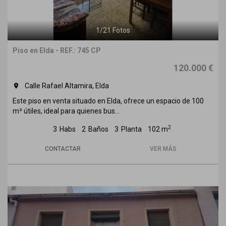
1
/
21
Fotos
Piso en Elda - REF.: 745 CP
120.000 €
Calle Rafael Altamira, Elda
room
Este piso en venta situado en Elda, ofrece un espacio de 100
m² útiles, ideal para quienes bus...
2
3
Habs
2
Baños
3
Planta
102 m
CONTACTAR
VER MÁS
Previous
Next