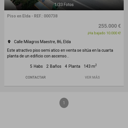
1
/
33
Fotos
Piso en Elda - REF.: 000738
255.000 €
¡Ha bajado 10.000 €!
Calle Milagros Maestre, 86, Elda
room
Este atractivo piso semi atico en venta se sitúa en la cuarta
planta de un edificio con ascenso...
2
5
Habs
2
Baños
4
Planta
143 m
CONTACTAR
VER MÁS
1