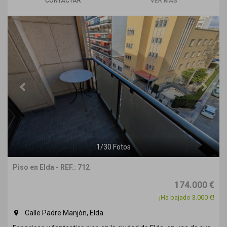
CONTACTAR
VER MÁS
Previous
Next
1
/
30
Fotos
Piso en Elda - REF.: 712
174.000 €
¡Ha bajado 3.000 €!
Calle Padre Manjón, Elda
room