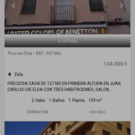
1
/
14
Fotos
Piso en Elda - REF.: 607 MA
134.000 €
Elda
room
PRECIOSA CASA DE 127 M2 EN PRIMERA ALTURA EN JUAN
CARLOS I DE ELDA CON TRES HABITACIONES, SALON...
2
2
Habs
1
Baños
1
Planta
159 m
CONTACTAR
VER MÁS
Previous
Next