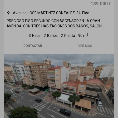
189.000 €
Avenida JOSE MARTINEZ GONZALEZ, 34, Elda
room
PRECIOSO PISO SEGUNDO CON ASCENSOR EN LA GRAN
AVENIDA, CON TRES HABITACIONES DOS BAÑOS, SALON ...
2
3
Habs
2
Baños
2
Planta
90 m
CONTACTAR
VER MÁS
Previous
Next