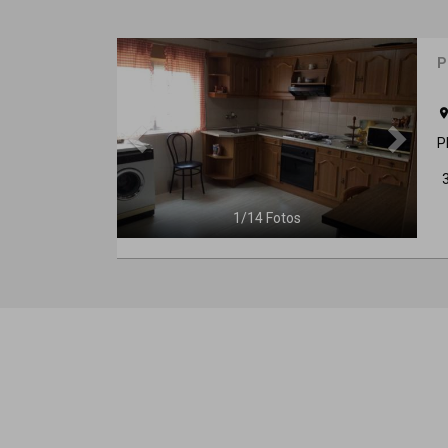
Previous
Next
P
roo
P
1
/
14
Fotos