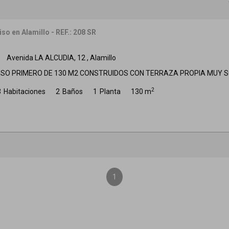
iso en Alamillo - REF.: 208 SR
Avenida LA ALCUDIA, 12 , Alamillo
m
ISO PRIMERO DE 130 M2 CONSTRUIDOS CON TERRAZA PROPIA MUY SO
2
3
Habitaciones
2
Baños
1
Planta
130 m
1