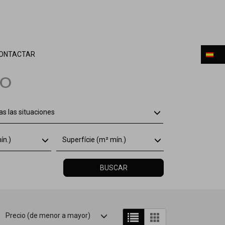
ONTACTAR
LO
s las situaciones
ín.)
Superfície (m² mín.)
BUSCAR
Precio (de menor a mayor)