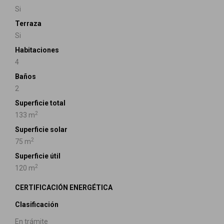
Si
Terraza
Si
Habitaciones
4
Baños
2
Superficie total
2
133 m
Superficie solar
2
75 m
Superficie útil
2
120 m
CERTIFICACIÓN ENERGÉTICA
Clasificación
En trámite