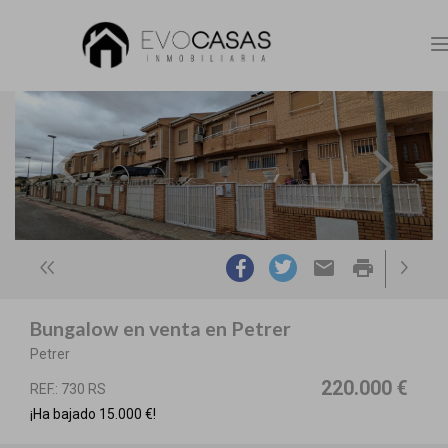
n
email
print
Bungalow en venta en Petrer
Petrer
220.000 €
REF.: 730 RS
¡Ha bajado 15.000 €!