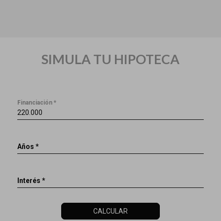
SIMULA TU HIPOTECA
Financiación *
Años *
Interés *
CALCULAR