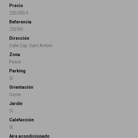
Precio
220.000 €
Referencia
730 RS
Dirección
Calle Cap. Sant Antoni
Zona
Petrer
Parking
Si
Orientación
Oeste
Jardín
Si
Calefacción
Si
Aire acondicionado