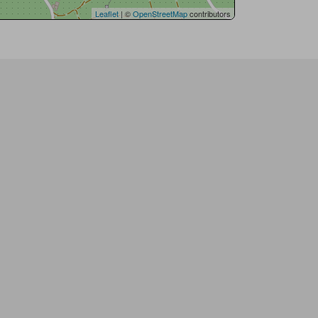
Leaflet
| ©
OpenStreetMap
contributors