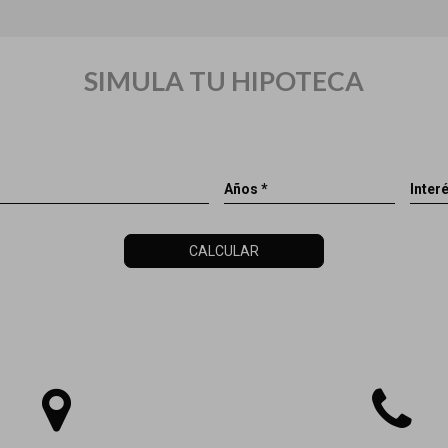
SIMULA TU HIPOTECA
Años *
Interé
CALCULAR