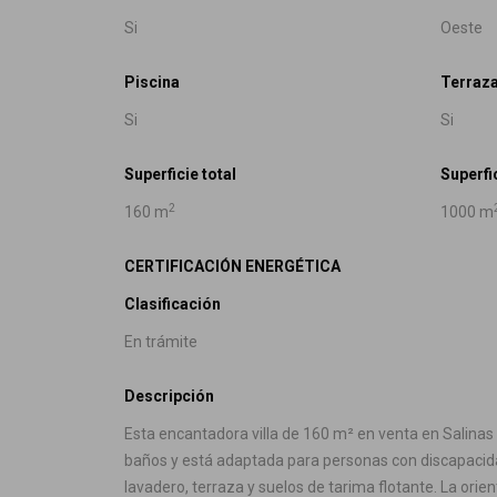
Si
Oeste
Piscina
Terraz
Si
Si
Superficie total
Superfi
2
160 m
1000 m
CERTIFICACIÓN ENERGÉTICA
Clasificación
En trámite
Descripción
Esta encantadora villa de 160 m² en venta en Salinas 
baños y está adaptada para personas con discapacidad
lavadero, terraza y suelos de tarima flotante. La orie