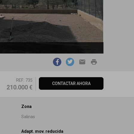
email
print
REF.: 735
CONTACTAR AHORA
210.000 €
Zona
Salinas
Adapt. mov. reducida