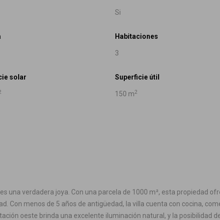
Si
a
Habitaciones
3
cie solar
Superficie útil
2
2
150 m
es una verdadera joya. Con una parcela de 1000 m², esta propiedad ofrec
. Con menos de 5 años de antigüedad, la villa cuenta con cocina, comed
ntación oeste brinda una excelente iluminación natural, y la posibilidad d