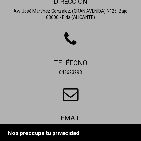
DIRECCIÓN
Av/ José Martínez Gonzalez, (GRAN AVENIDA) Nº25, Bajo
03600 - Elda (ALICANTE)
TELÉFONO
643623993
EMAIL
enrique@evocasas.es
Nos preocupa tu privacidad
Contactar