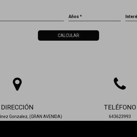
Años *
Interé
CALCULAR
DIRECCIÓN
TELÉFONO
tínez Gonzalez, (GRAN AVENIDA)
643623993
Nº25, Bajo
00 - Elda (ALICANTE)