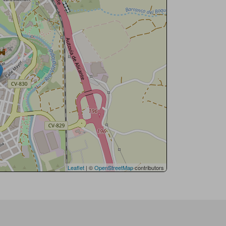
Leaflet
| ©
OpenStreetMap
contributors