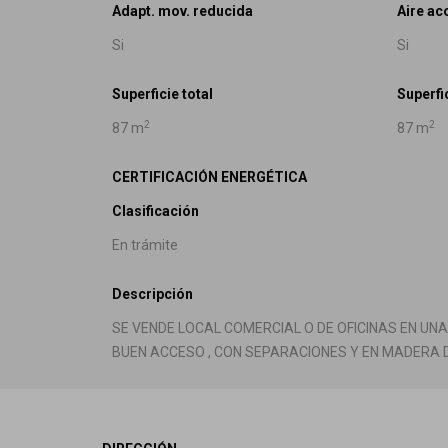
Adapt. mov. reducida
Aire ac
Si
Si
Superficie total
Superfic
2
2
87 m
87 m
CERTIFICACIÓN ENERGÉTICA
Clasificación
En trámite
Descripción
SE VENDE LOCAL COMERCIAL O DE OFICINAS EN UN
BUEN ACCESO , CON SEPARACIONES Y EN MADERA D